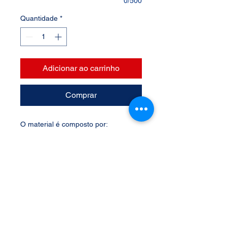
0/500
Quantidade
*
Adicionar ao carrinho
Comprar
O material é composto por:
Manta magnética de 0,8mm
de
espessura;
Adesivo com
impressão digital
;
Laminação
Transparente;
Arte Layout -
Suporte total Grátis