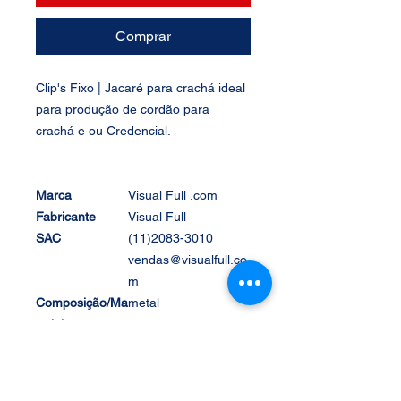
Comprar
Clip's Fixo | Jacaré para crachá ideal
para produção de cordão para
crachá e ou Credencial.
Marca
Visual Full .com
Fabricante
Visual Full
SAC
(11)2083-3010
vendas@visualfull.co
m
Composição/Ma
metal
terial
Compatível
Cordão de crachá e
credencial
Conteúdo da
Clip's Fixo | Jacaré