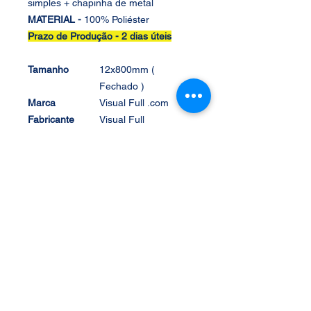
simples + chapinha de metal
MATERIAL -
100% Poliéster
Prazo de Produção -
2 dias úteis
Tamanho
12x800mm (
Fechado )
Marca
Visual Full .com
Fabricante
Visual Full
SAC
(11)2083-3010
vendas@visualfull.co
m
Composição/Ma
100% Poliéster
terial
Compatíveil
caneca com alça,
chave
Conteúdo da
cordão Liso +
Embalagem
Adicional
Garantia
Defeito de
Fabricação