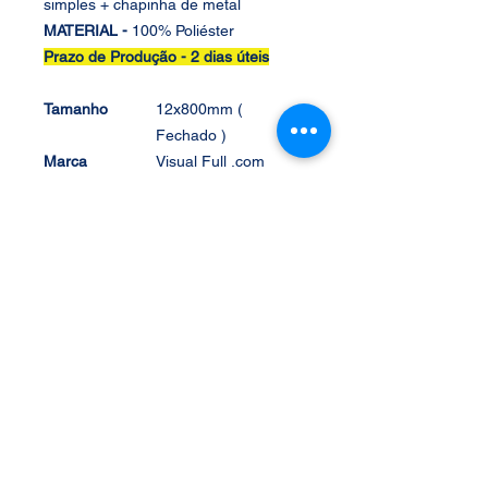
simples + chapinha de metal
MATERIAL -
100% Poliéster
Prazo de Produção -
2 dias úteis
Tamanho
12x800mm (
Fechado )
Marca
Visual Full .com
Fabricante
Visual Full
SAC
(11)2083-3010
vendas@visualfull.co
m
Composição/Ma
100% Poliéster
terial
Compatíveil
caneca com alça
Conteúdo da
cordão Liso +
Embalagem
Adicional
Garantia
Defeito de
Fabricação