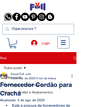
Login
Post
Todos posts
Visual Full .com
Todos posts
19 de mai. de 2020
3 min de leitura
Fornecedor Cordão para
Revendedor, Dropshipping
Crachá
Tipos de cordão e Acabamentos
Atualizado:
5 de ago. de 2020
Está a procura de fornecedores de 